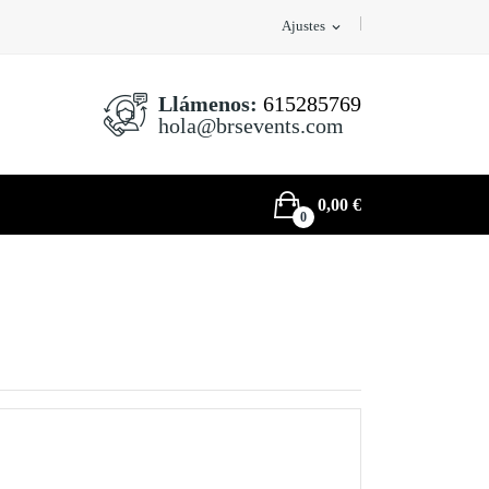
Ajustes
expand_more
Llámenos:
615285769
hola@brsevents.com
0,00 €
0