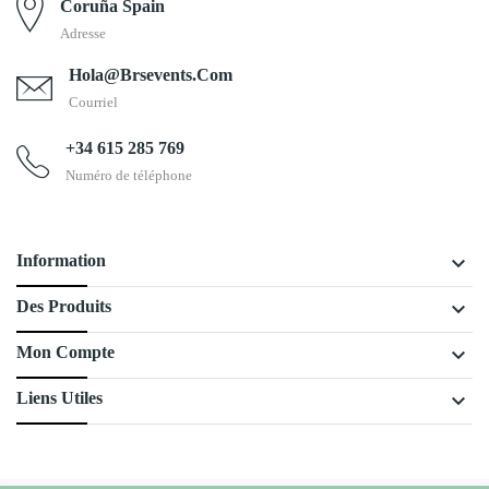
Coruña Spain
Adresse
Hola@brsevents.com
Courriel
+34 615 285 769
Numéro de téléphone
keyboard_arrow_down
Information
keyboard_arrow_down
Des Produits
keyboard_arrow_down
Mon Compte
keyboard_arrow_down
Liens Utiles